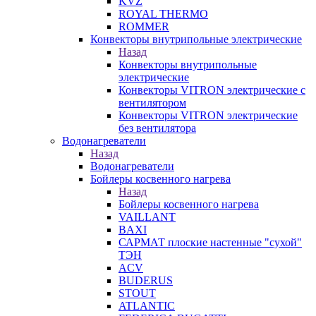
KVZ
ROYAL THERMO
ROMMER
Конвекторы внутрипольные электрические
Назад
Конвекторы внутрипольные
электрические
Конвекторы VITRON электрические с
вентилятором
Конвекторы VITRON электрические
без вентилятора
Водонагреватели
Назад
Водонагреватели
Бойлеры косвенного нагрева
Назад
Бойлеры косвенного нагрева
VAILLANT
BAXI
САРМАТ плоские настенные "сухой"
ТЭН
ACV
BUDERUS
STOUT
ATLANTIC