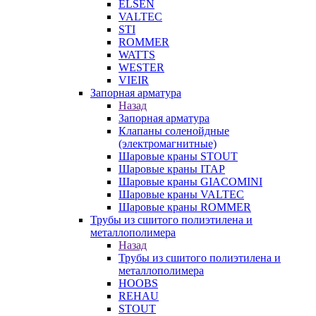
ELSEN
VALTEC
STI
ROMMER
WATTS
WESTER
VIEIR
Запорная арматура
Назад
Запорная арматура
Клапаны соленойдные
(электромагнитные)
Шаровые краны STOUT
Шаровые краны ITAP
Шаровые краны GIACOMINI
Шаровые краны VALTEC
Шаровые краны ROMMER
Трубы из сшитого полиэтилена и
металлополимера
Назад
Трубы из сшитого полиэтилена и
металлополимера
HOOBS
REHAU
STOUT